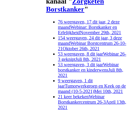
kanaal "
Zorgketen
Borstkanker
"
76 weergaven, 17 dit jaar, 2 deze
maand
Webinar: Borstkanker en
Erfelijkheid
November 29th, 2021
154 weergaven, 24 dit jaar, 3 deze
maand
Webinar Borstcentrum 26-10-
21
Oktober 26th, 2021
53 weergaven, 8 dit jaar
Webinar 26-
3 geknipt
Juli 8th, 2021
53 weergaven, 3 dit jaar
Webinar
borstkanker en kinderwens
Juli 8th,
2021
9 weergaven, 1 dit
jaar
Tumorwerkgroep en Keek op de
maand (10-5-2021)
Mei 10th, 2021
21 keer bekeken
Webinar
Borstkankercentrum 26-3
April 13th,
2021