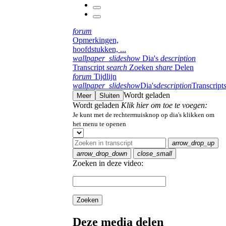
forum
Opmerkingen,
hoofdstukken, ...
wallpaper_slideshow
Dia's
description
Transcript
search
Zoeken
share
Delen
forum
Tijdlijn
wallpaper_slideshow
Dia's
description
Transcript
Wordt geladen
Meer
Sluiten
Wordt geladen
Klik hier om toe te voegen:
Je kunt met de rechtermuisknop op dia's klikken om
het menu te openen
arrow_drop_up
arrow_drop_down
close_small
Zoeken in deze video:
Zoeken
Deze media delen